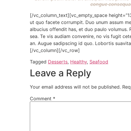
congue consequat.
[/vc_column_text][vc_empty_space height=”13p
ut quo facete corrumpit. Duo unum assum ment
albucius offendit has, et duo paulo volumus. 
sea. Te vis audiam convenire, no vis fugit cet
an. Augue sadipscing id quo. Lobortis suavita
[/vc_column][/vc_row]
Tagged
Desserts
,
Healthy
,
Seafood
Leave a Reply
Your email address will not be published.
Req
Comment
*