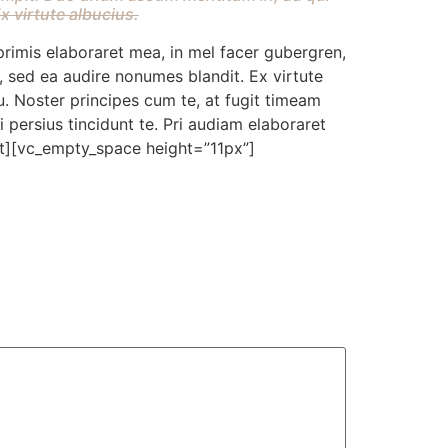
 virtute albucius.
rimis elaboraret mea, in mel facer gubergren,
 sed ea audire nonumes blandit. Ex virtute
u. Noster principes cum te, at fugit timeam
 persius tincidunt te. Pri audiam elaboraret
ext][vc_empty_space height=”11px”]