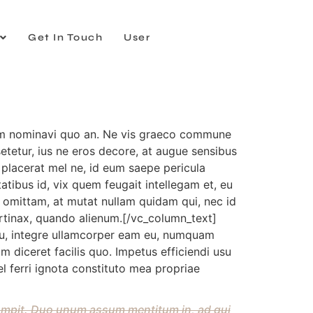
Get In Touch
User
num nominavi quo an. Ne vis graeco commune
tetur, ius ne eros decore, at augue sensibus
m placerat mel ne, id eum saepe pericula
atibus id, vix quem feugait intellegam et, eu
r omittam, at mutat nullam quidam qui, nec id
ertinax, quando alienum.[/vc_column_text]
usu, integre ullamcorper eam eu, numquam
im diceret facilis quo. Impetus efficiendi usu
l ferri ignota constituto mea propriae
rrumpit. Duo unum assum mentitum in, ad qui