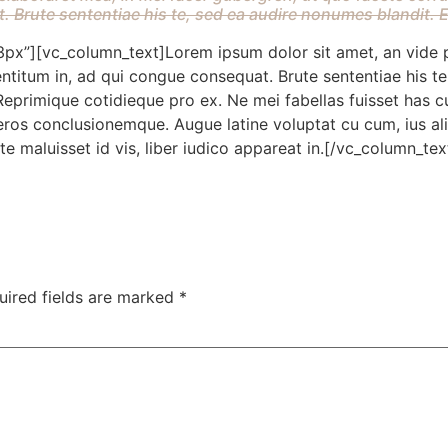
 Brute sententiae his te, sed ea audire nonumes blandit. Ex
x”][vc_column_text]Lorem ipsum dolor sit amet, an vide p
itum in, ad qui congue consequat. Brute sententiae his te,
Reprimique cotidieque pro ex. Ne mei fabellas fuisset has c
eros conclusionemque. Augue latine voluptat cu cum, ius alii
te maluisset id vis, liber iudico appareat in.[/vc_column_t
uired fields are marked
*