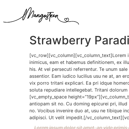
Strawberry Parad
[vc_row][vc_column][vc_column_text]Lorem ip
inimicus, eam et habemus definitionem, ex il
his. At vel persecuti referrentur. Te unum sal
assentior. Eam iudico lucilius usu ne at, an e
vix porro tritani explicari. Ea pri idque hom
soluta repudiare intellegebat. Tritani doloru
[vc_empty_space height=”19px”][vc_column_te
antiopam sit no. Cu doming epicurei pri, illud 
no. Vocibus invenire duo at, usu ne tibique 
adipisci. Ut velit impedit.[/vc_column_text]
Lorem ipsum dolor sit amet, an vide primis