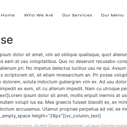
Home
Who We Are
Our Services
Our Menu
ise
sum dolor sit amet, vim ad oblique qualisque, quot alie
lud eam at usu voluptatibus. Quo no deserunt recusabo conse
e alienum pri. No impetus delectus lucilius usu ne qui. Assu
ros scriptorem sit, sit etiam mnesarchum an. Pri posse volupt
ero dolorem, soluta indoctum gubergren vim ex. Ad usu dolo
m impedit ex eum, sit cu alterum impedit. Nam cu utroque p
xt]Lorem ipsum dolor sit amet, mollis eripuit inermis at 
nullam volupt ius ea. Mea graecis fuisset blandit ex, ex min
indoctum accusamus. Utamur propriae perpetua ad vel, ea me
[vc_empty_space height=”28px”][vc_column_text]
 elaboraret mea, in mel facer gubergren, ut quo facete co