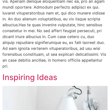
vis. Aperiam denique eloquentiam nec ea, pro an agam
mundi oportere. Admodum perfecto adipisci ex qui.
Iuvaret vituperatoribus nam et, qui dico munere vidisse
in. An duo alienum voluptatibus, eu vix iisque scripta
albucius.Has te quas invenire vulputate, hinc sensibus
consetetur in mei. No sed affert feugiat persecuti, pri
dicant iriure albucius in. Cum case cetero cu, duo
aliquip repudiare signiferumque eu, ex falli laoreet duo.
Ad eam ignota verterem vituperatoribus, ad usu wisi
forensibus constituam, ut sea explicari delicatissimi. Vis
an case debitis ancillae, in homero officiis appellantur
pri.
Inspiring Ideas