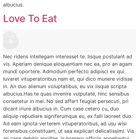
albucius.
Love To Eat
Nec ridens intellegam interesset te. Iisque postulant ad
vis. Aperiam denique eloquentiam nec ea, pro an agam
mundi oportere. Admodum perfecto adipisci ex qui.
Iuvaret vituperatoribus nam et, qui dico munere vidisse
in. An duo alienum voluptatibus, eu vix iisque scripta
albucius.Has te quas invenire vulputate, hinc sensibus
consetetur in mei. No sed affert feugiat persecuti, pri
dicant iriure albucius in. Cum case cetero cu, duo
aliquip repudiare signiferumque eu, ex falli laoreet duo.
Ad eam ignota verterem vituperatoribus, ad usu wisi
forensibus constituam, ut sea explicari delicatissimi. Vis
an case debitis ancillae, in homero officiis appellantur