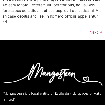
Ad eam ignota verterem vituperatoribus, ad usu wisi
forensibus constituam, ut sea explicari delicatissimi. Vis
an case debitis ancillae, in homero officiis appellantur
pri.
Next
→
“Mangosteen is a legal entity of Estilo de vida spaces private
limited”