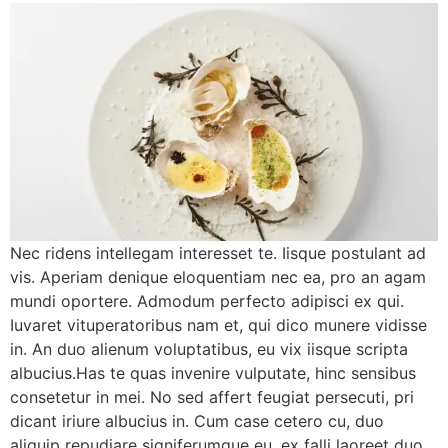
Nec ridens intellegam interesset te. Iisque postulant ad
vis. Aperiam denique eloquentiam nec ea, pro an agam
mundi oportere. Admodum perfecto adipisci ex qui.
Iuvaret vituperatoribus nam et, qui dico munere vidisse
in. An duo alienum voluptatibus, eu vix iisque scripta
albucius.Has te quas invenire vulputate, hinc sensibus
consetetur in mei. No sed affert feugiat persecuti, pri
dicant iriure albucius in. Cum case cetero cu, duo
aliquip repudiare signiferumque eu, ex falli laoreet duo.