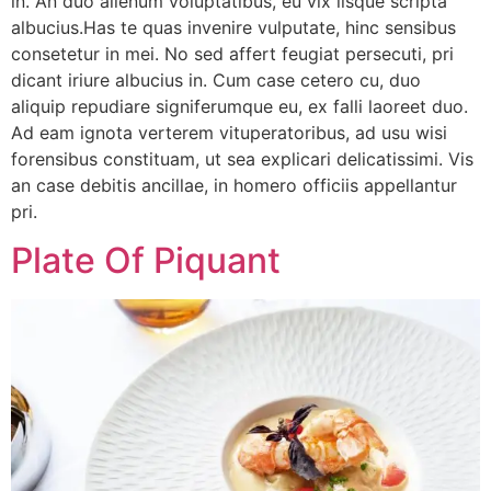
in. An duo alienum voluptatibus, eu vix iisque scripta
albucius.Has te quas invenire vulputate, hinc sensibus
consetetur in mei. No sed affert feugiat persecuti, pri
dicant iriure albucius in. Cum case cetero cu, duo
aliquip repudiare signiferumque eu, ex falli laoreet duo.
Ad eam ignota verterem vituperatoribus, ad usu wisi
forensibus constituam, ut sea explicari delicatissimi. Vis
an case debitis ancillae, in homero officiis appellantur
pri.
Plate Of Piquant