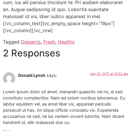
cum, ius alii persius tincidunt te. Pri audiam elaboraret
an. Augue sadipscing id quo. Lobortis suavitate
maluisset id vis, liber iudico appareat in mel.
[/vc_column_text][vc_empty_space height=”19px”]
[/vc_column][/vc_row]
Tagged
Desserts
,
Fresh
,
Healthy
2 Responses
July 31, 2017 at 10:52 am
Donald Lynch
says:
Lorem ipsum dolor sit amet, menandri quaestio vel no, ei sed
constituto complectitur. Nam ad solum vocibus laboramus. Eu
labitur equidem vel, ea amet liber vix, appareat periculis
persecuti ut has. An idque officiis consulatu vix. Expetenda
accusamus ne sed, ne ius veniam vocent lobortis. Nam dicant
hendrerit id, elitr maluisset duo cu.