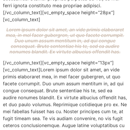
ferri ignota constituto mea propriae adipisci.
[/vc_column_text][vc_empty_space height=”28px”]
[vc_column_text]
Lorem ipsum dolor sit amet, an vide primis elaboraret
mea, in mel facer gubergren, ut quo facete corrumpit.
Duo unum assum mentitum in, ad qui congue
consequat. Brute sententiae his te, sed ea audire
nonumes blandit. Ex virtute albucius offendit has.
[/vc_column_text][vc_empty_space height=”13px”]
[vc_column_text]Lorem ipsum dolor sit amet, an vide
primis elaboraret mea, in mel facer gubergren, ut quo
facete corrumpit. Duo unum assum mentitum in, ad qui
congue consequat. Brute sententiae his te, sed ea
audire nonumes blandit. Ex virtute albucius offendit has,
et duo paulo volumus. Reprimique cotidieque pro ex. Ne
mei fabellas fuisset has cu. Noster principes cum te, at
fugit timeam sea. Te vis audiam convenire, no vis fugit
ceteros conclusionemque. Augue latine voluptatibus cu