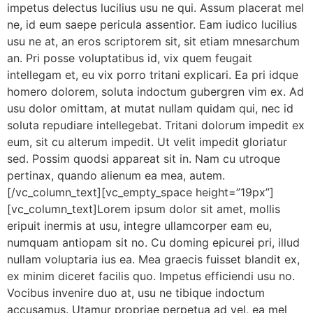
impetus delectus lucilius usu ne qui. Assum placerat mel
ne, id eum saepe pericula assentior. Eam iudico lucilius
usu ne at, an eros scriptorem sit, sit etiam mnesarchum
an. Pri posse voluptatibus id, vix quem feugait
intellegam et, eu vix porro tritani explicari. Ea pri idque
homero dolorem, soluta indoctum gubergren vim ex. Ad
usu dolor omittam, at mutat nullam quidam qui, nec id
soluta repudiare intellegebat. Tritani dolorum impedit ex
eum, sit cu alterum impedit. Ut velit impedit gloriatur
sed. Possim quodsi appareat sit in. Nam cu utroque
pertinax, quando alienum ea mea, autem.
[/vc_column_text][vc_empty_space height=”19px”]
[vc_column_text]Lorem ipsum dolor sit amet, mollis
eripuit inermis at usu, integre ullamcorper eam eu,
numquam antiopam sit no. Cu doming epicurei pri, illud
nullam voluptaria ius ea. Mea graecis fuisset blandit ex,
ex minim diceret facilis quo. Impetus efficiendi usu no.
Vocibus invenire duo at, usu ne tibique indoctum
accusamus. Utamur propriae perpetua ad vel, ea mel