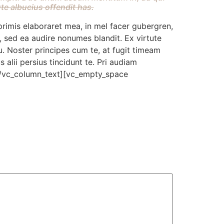
te albucius offendit has.
rimis elaboraret mea, in mel facer gubergren,
 sed ea audire nonumes blandit. Ex virtute
u. Noster principes cum te, at fugit timeam
alii persius tincidunt te. Pri audiam
l.[/vc_column_text][vc_empty_space