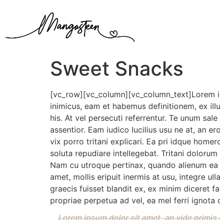
Sweet Snacks
[vc_row][vc_column][vc_column_text]Lorem ip
inimicus, eam et habemus definitionem, ex il
his. At vel persecuti referrentur. Te unum sal
assentior. Eam iudico lucilius usu ne at, an e
vix porro tritani explicari. Ea pri idque hom
soluta repudiare intellegebat. Tritani dolorum
Nam cu utroque pertinax, quando alienum ea
amet, mollis eripuit inermis at usu, integre 
graecis fuisset blandit ex, ex minim diceret 
propriae perpetua ad vel, ea mel ferri ignot
Lorem ipsum dolor sit amet, an vide primis