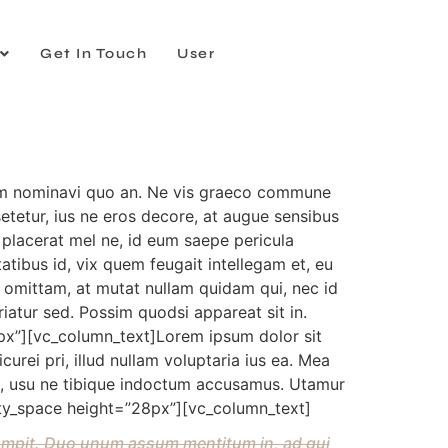
Get In Touch
User
num nominavi quo an. Ne vis graeco commune
tetur, ius ne eros decore, at augue sensibus
m placerat mel ne, id eum saepe pericula
atibus id, vix quem feugait intellegam et, eu
r omittam, at mutat nullam quidam qui, nec id
riatur sed. Possim quodsi appareat sit in.
x”][vc_column_text]Lorem ipsum dolor sit
rei pri, illud nullam voluptaria ius ea. Mea
 at, usu ne tibique indoctum accusamus. Utamur
pty_space height=”28px”][vc_column_text]
rrumpit. Duo unum assum mentitum in, ad qui