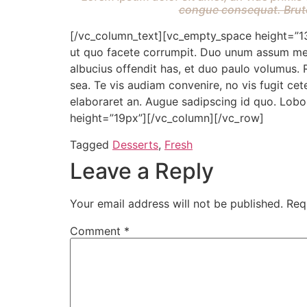
congue consequat. Brute 
[/vc_column_text][vc_empty_space height=”13p
ut quo facete corrumpit. Duo unum assum ment
albucius offendit has, et duo paulo volumus. 
sea. Te vis audiam convenire, no vis fugit cet
elaboraret an. Augue sadipscing id quo. Lobor
height=”19px”][/vc_column][/vc_row]
Tagged
Desserts
,
Fresh
Leave a Reply
Your email address will not be published.
Req
Comment
*