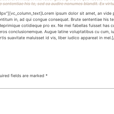
sententiae his te, sed ea audire nonumes blandit. Ex virtu
x”][vc_column_text]Lorem ipsum dolor sit amet, an vide p
itum in, ad qui congue consequat. Brute sententiae his te,
Reprimique cotidieque pro ex. Ne mei fabellas fuisset has c
eros conclusionemque. Augue latine voluptatibus cu cum, ius 
tis suavitate maluisset id vis, liber iudico appareat in me
uired fields are marked
*