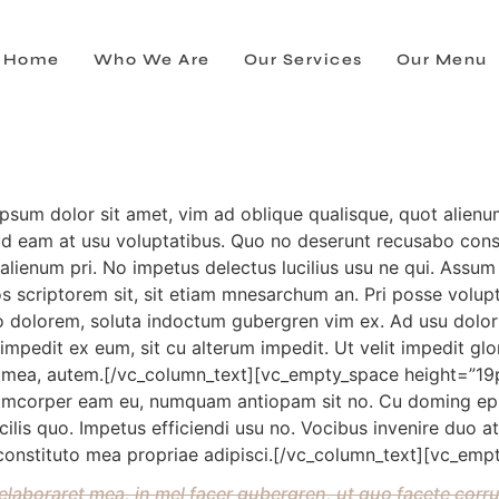
Home
Who We Are
Our Services
Our Menu
sum dolor sit amet, vim ad oblique qualisque, quot alie
lud eam at usu voluptatibus. Quo no deserunt recusabo conse
e alienum pri. No impetus delectus lucilius usu ne qui. Assu
ros scriptorem sit, sit etiam mnesarchum an. Pri posse volupt
ero dolorem, soluta indoctum gubergren vim ex. Ad usu dolo
 impedit ex eum, sit cu alterum impedit. Ut velit impedit glo
 mea, autem.[/vc_column_text][vc_empty_space height=”19p
ullamcorper eam eu, numquam antiopam sit no. Cu doming epicu
facilis quo. Impetus efficiendi usu no. Vocibus invenire duo
a constituto mea propriae adipisci.[/vc_column_text][vc_em
 elaboraret mea, in mel facer gubergren, ut quo facete co