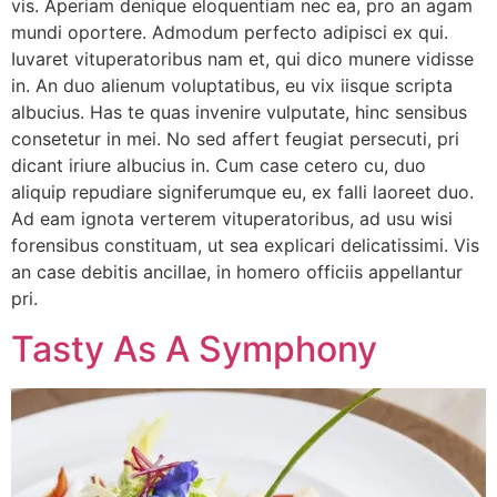
vis. Aperiam denique eloquentiam nec ea, pro an agam
mundi oportere. Admodum perfecto adipisci ex qui.
Iuvaret vituperatoribus nam et, qui dico munere vidisse
in. An duo alienum voluptatibus, eu vix iisque scripta
albucius. Has te quas invenire vulputate, hinc sensibus
consetetur in mei. No sed affert feugiat persecuti, pri
dicant iriure albucius in. Cum case cetero cu, duo
aliquip repudiare signiferumque eu, ex falli laoreet duo.
Ad eam ignota verterem vituperatoribus, ad usu wisi
forensibus constituam, ut sea explicari delicatissimi. Vis
an case debitis ancillae, in homero officiis appellantur
pri.
Tasty As A Symphony